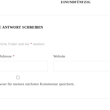
EINUNDFÜNFZIG
E ANTWORT SCHREIBEN
rliche Felder sind mit
*
markiert
-Adresse
*
Website
wser für meinen nächsten Kommentar speichern.