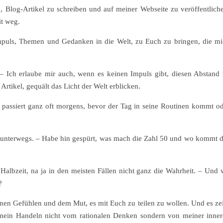
 Blog-Artikel zu schreiben und auf meiner Webseite zu veröffentlich
Doris Bataille – Life Coaching | Jülich
it weg.
mpuls, Themen und Gedanken in die Welt, zu Euch zu bringen, die m
– Ich erlaube mir auch, wenn es keinen Impuls gibt, diesen Abstand
 Artikel, gequält das Licht der Welt erblicken.
passiert ganz oft morgens, bevor der Tag in seine Routinen kommt o
er unterwegs. – Habe hin gespürt, was mach die Zahl 50 und wo kommt 
 Halbzeit, na ja in den meisten Fällen nicht ganz die Wahrheit. – Und
?
inen Gefühlen und dem Mut, es mit Euch zu teilen zu wollen. Und es ze
mein Handeln nicht vom rationalen Denken sondern von meiner inne