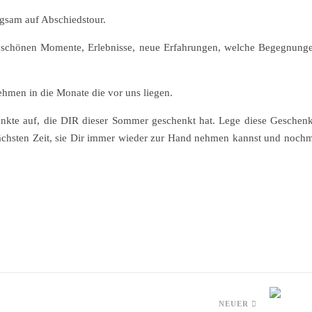
Doris Bataille – Life Coaching | Jülich
ngsam auf Abschiedstour.
schönen Momente, Erlebnisse, neue Erfahrungen, welche Begegnunge
hmen in die Monate die vor uns liegen.
kte auf, die DIR dieser Sommer geschenkt hat. Lege diese Geschen
nächsten Zeit, sie Dir immer wieder zur Hand nehmen kannst und noch
NEUER