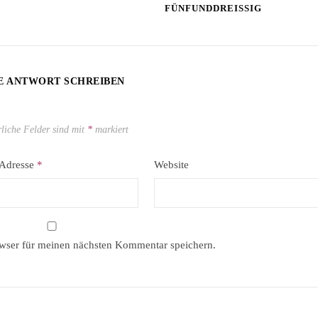
FÜNFUNDDREISSIG
E ANTWORT SCHREIBEN
rliche Felder sind mit
*
markiert
-Adresse
*
Website
wser für meinen nächsten Kommentar speichern.