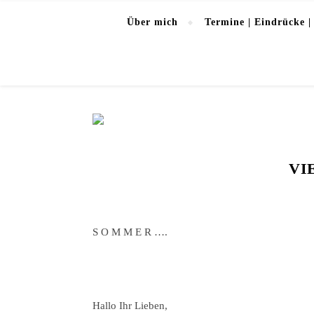
Über mich
Termine | Eindrücke |
VI
S O M M E R ….
Hallo Ihr Lieben,